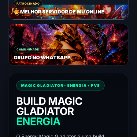
PATROCINADO
MELHOR SERVIDOR DE MU ONLINE
COMUNIDADE
GRUPO NO WHATSAPP
MAGIC GLADIATOR • ENERGIA • PVE
BUILD MAGIC
GLADIATOR
ENERGIA
O Energy Magic Gladiator é uma build