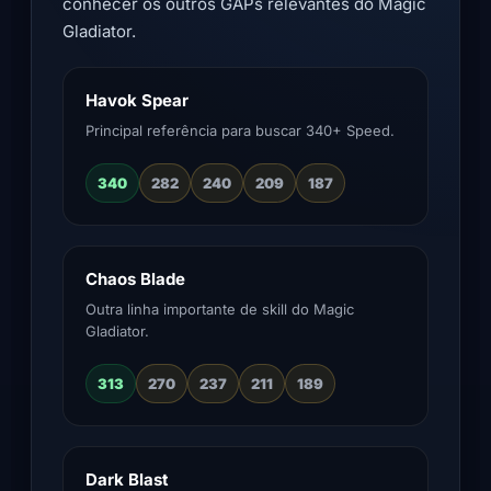
conhecer os outros GAPs relevantes do Magic
Gladiator.
Havok Spear
Principal referência para buscar 340+ Speed.
340
282
240
209
187
Chaos Blade
Outra linha importante de skill do Magic
Gladiator.
313
270
237
211
189
Dark Blast