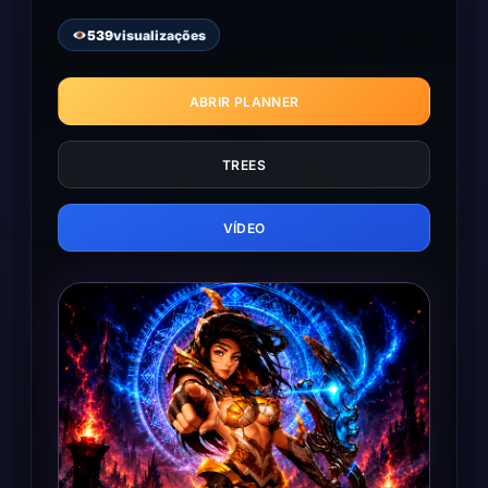
539
visualizações
ABRIR PLANNER
TREES
VÍDEO