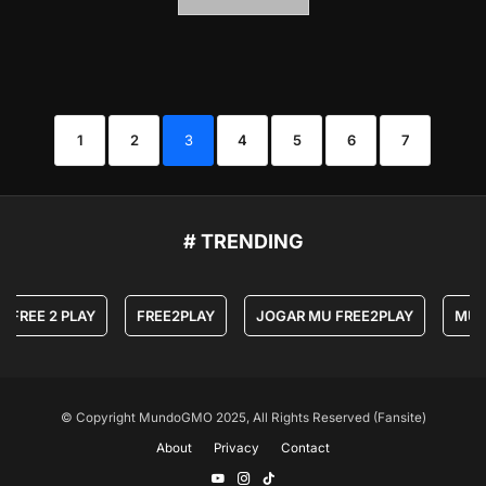
1
2
3
4
5
6
7
# TRENDING
REE 2 PLAY
FREE2PLAY
JOGAR MU FREE2PLAY
MU ONL
© Copyright MundoGMO 2025, All Rights Reserved (Fansite)
About
Privacy
Contact