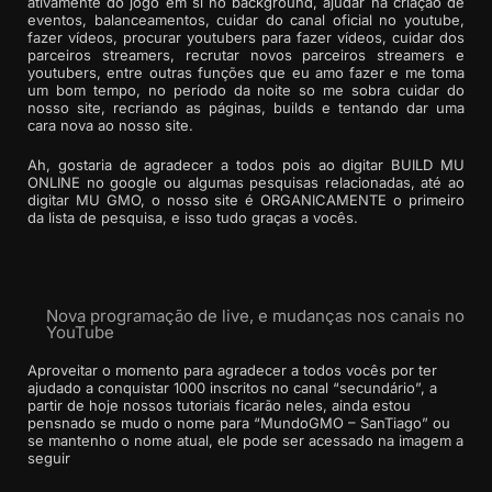
ativamente do jogo em si no background, ajudar na criação de
eventos, balanceamentos, cuidar do canal oficial no youtube,
fazer vídeos, procurar youtubers para fazer vídeos, cuidar dos
parceiros streamers, recrutar novos parceiros streamers e
youtubers, entre outras funções que eu amo fazer e me toma
um bom tempo, no período da noite so me sobra cuidar do
nosso site, recriando as páginas, builds e tentando dar uma
cara nova ao nosso site.
Ah, gostaria de agradecer a todos pois ao digitar BUILD MU
ONLINE no google ou algumas pesquisas relacionadas, até ao
digitar MU GMO, o nosso site é ORGANICAMENTE o primeiro
da lista de pesquisa, e isso tudo graças a vocês.
Nova programação de live, e mudanças nos canais no
YouTube
Aproveitar o momento para agradecer a todos vocês por ter
ajudado a conquistar 1000 inscritos no canal “secundário”, a
partir de hoje nossos tutoriais ficarão neles, ainda estou
pensnado se mudo o nome para “MundoGMO – SanTiago” ou
se mantenho o nome atual, ele pode ser acessado na imagem a
seguir