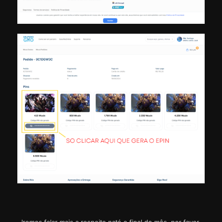
Iremos falar mais a respeito naté o final do mês, por favor,