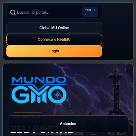
CTRL +
K
Global MU Online
Conheca o RealMU
Login
BY SANTIAGO
Anúncios
SEU PORTAL