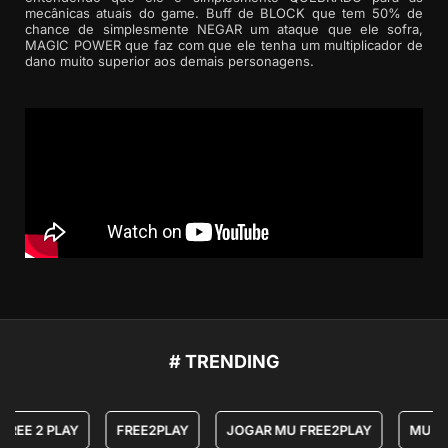
mecânicas atuais do game. Buff de BLOCK que tem 50% de
chance de simplesmente NEGAR um ataque que ele sofra,
MAGIC POWER que faz com que ele tenha um multiplicador de
dano muito superior aos demais personagens.
# TRENDING
FREE 2 PLAY
FREE2PLAY
JOGAR MU FREE2PLAY
MU ON