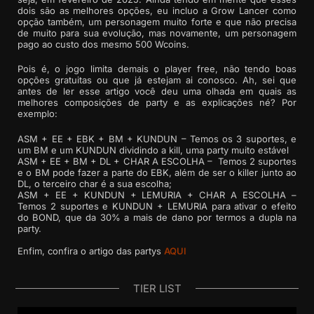
dois são as melhores opções, eu incluo a Grow Lancer como
opção também, um personagem muito forte e que não precisa
de muito para sua evolução, mas novamente, um personagem
pago ao custo dos mesmo 500 Wcoins.
Pois é, o jogo limita demais o player free, não tendo boas
opções gratuitas ou que já estejam ai conosco. Ah, sei que
antes de ler esse artigo você deu uma olhada em quais as
melhores composições de party e as explicações né? Por
exemplo:
ASM + EE + EBK + BM + KUNDUN – Temos os 3 suportes, e
um BM e um KUNDUN dividindo a kill, uma party muito estável
ASM + EE + BM + DL + CHAR A ESCOLHA – Temos 2 suportes
e o BM pode fazer a parte do EBK, além de ser o killer junto ao
DL, o terceiro char é a sua escolha;
ASM + EE + KUNDUN + LEMURIA + CHAR A ESCOLHA –
Temos 2 suportes e KUNDUN + LEMURIA para ativar o efeito
do BOND, que da 30% a mais de dano por termos a dupla na
party.
Enfim, confira o artigo das partys
AQUI
TIER LIST