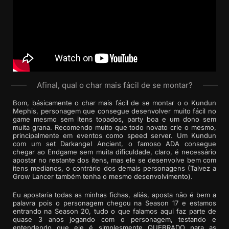
Afinal, qual o char mais fácil de se montar?
Bom, básicamente o char mais fácil de se montar o o Kundun
Mephis, personagem que consegue desenvolver muito fácil no
game mesmo sem itens topados, party boa e um dono sem
muita grana. Recomendo muito que todo novato crie o mesmo,
principalmente em eventos como speed server. Um Kundun
com um set Darkangel Ancient, o famoso ADA consegue
chegar ao Endgame sem muita dificuldade, claro, é necessário
apostar no restante dos itens, mas ele se desenvolve bem com
itens medianos, o contrário dos demais personagens (Talvez a
Grow Lancer também tenha o mesmo desenvolvimento).
Eu apostaria todas as minhas fichas, aliás, aposta não é bem a
palavra pois o personagem chegou na Season 17 e estamos
entrando na Season 20, tudo o que falamos aqui faz parte de
quase 3 anos jogando com o personagem, testando e
entendendo que ele é simplesmente QUEBRADO para as