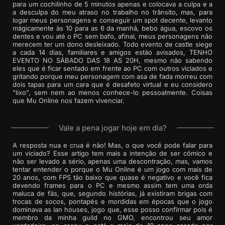
para um cochilinho de 5 minutos apenas e colocava a culpa e a
a desculpa do meu atraso no trabalho no trânsito, mas, para
logar meus personagens e conseguir um spot decente, levanto
mágicamente às 10 para as 6 da manhã, bebo água, escovo os
dentes e vou até o PC sem bafo, afinal, meus personagens não
merecem ter um dono desleixado. Todo evento de castle siege
a cada 14 dias, familiares e amigos estão avisados, TENHO
EVENTO NO SÁBADO DAS 18 AS 20H, mesmo não sabendo
eles que é ficar sentado em frente ao PC com outros viciados e
gritando porque meu personagem com asa de fada morreu com
dois tapas para um cara que é desafeto virtual e eu considero
“lixo”, sem nem ao menos conhece-lo pessoalmente. Coisas
que Mu Online nos fazem vivenciar.
Vale a pena jogar hoje em dia?
A resposta nua e crua é não! Mas, o que você pode falar para
um viciado? Esse artigo tem mais a intenção de ser cõmico e
não ser levado a sério, apenas uma descontração, mas, vamos
tentar entender o porque o Mu Online é um jogo com mais de
20 anos, com FPS tão baixo que quase é negativo e você fica
devendo frames para o PC e mesmo assim tem uma orda
maluca de fãs, que, segundo histórias, já existiram brigas com
trocas de socos, pontapés e mordidas em épocas que o jogo
dominava as lan houses, jogo que, esse posso confirmar pois é
membro da minha guild no GMO, encontrou seu amor