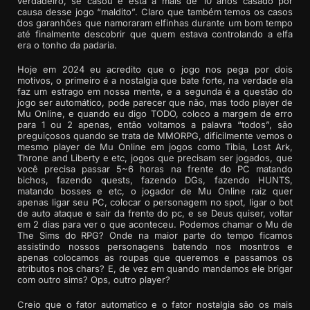
verdadeiro, se casou e está a mais de 10 anos casado por
causa desse jogo “maldito”. Claro que também temos os casos
dos garanhões que namoraram elfinhas durante um bom tempo
até finalmente descobrir que quem estava controlando a elfa
era o tonho da padaria.
Hoje em 2024 eu acredito que o jogo nos pega por dois
motivos, o primeiro é a nostalgia que bate forte, na verdade ela
faz um estrago em nossa mente, e a segunda é a questão do
jogo ser automático, pode parecer que não, mas todo player de
Mu Online, e quando eu digo TODO, coloco a margem de erro
para 1 ou 2 apenas, então voltamos a palavra “todos”, são
preguiçosos quando se trata de MMORPG, difícilmente vemos o
mesmo player de Mu Online em jogos como Tibia, Lost Ark,
Throne and Liberty e etc, jogos que precisam ser jogados, que
você precisa passar 5~6 horas na frente do PC matando
bichos, fazendo quests, fazendo DGs, fazendo HUNTS,
matando bosses e etc, o jogador de Mu Online raiz quer
apenas ligar seu PC, colocar o personagem no spot, ligar o bot
de auto ataque e sair da frente do pc, e se Deus quiser, voltar
em 2 dias para ver o que aconteceu. Podemos chamar o Mu de
The Sims do RPG? Onde na maior parte do tempo ficamos
assistindo nossos personagens batendo nos mosntros e
apenas colocamos as roupas que queremos e passamos os
atributos nos chars? E, de vez em quando mandamos ele brigar
com outro sims? Ops, outro player?
Creio que o fator automatico e o fator nostalgia são os mais