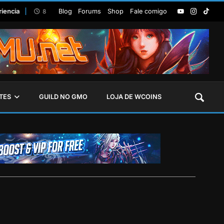
ia
Blog
Forums
Lista de Speed GAP da Season 19
Shop
Fale comigo
8 De Setembro De 2024
TES
GUILD NO GMO
LOJA DE WCOINS