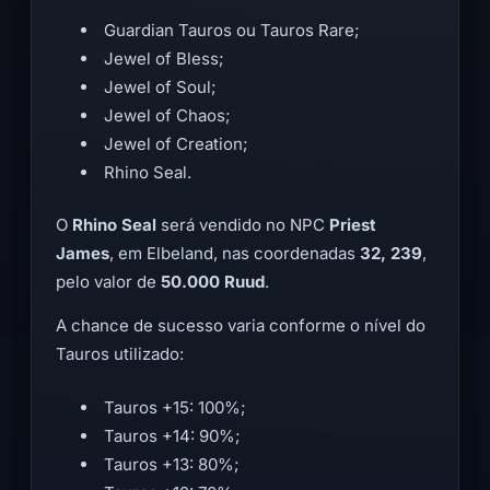
Guardian Tauros ou Tauros Rare;
Jewel of Bless;
Jewel of Soul;
Jewel of Chaos;
Jewel of Creation;
Rhino Seal.
O
Rhino Seal
será vendido no NPC
Priest
James
, em Elbeland, nas coordenadas
32, 239
,
pelo valor de
50.000 Ruud
.
A chance de sucesso varia conforme o nível do
Tauros utilizado:
Tauros +15: 100%;
Tauros +14: 90%;
Tauros +13: 80%;